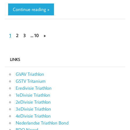
Continue reading »
1
2
3
…
10
»
LINKS
GVAV Triathlon
GSTV Tritanium
Eredivisie Triathlon
1eDivisie Triathlon
2eDivisie Triathlon
3eDivisie Triathlon
4eDivisie Triathlon
Nederlandse Triathlon Bond
BDO Noord