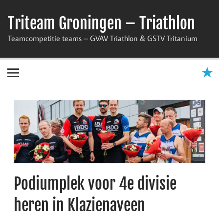
Skip
to
Triteam Groningen – Triathlon
content
Teamcompetitie teams – GVAV Triathlon & GSTV Tritanium
Podiumplek voor 4e divisie
heren in Klazienaveen