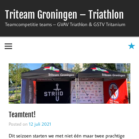
Skip
to
Triteam Groningen – Triathlon
content
Teamcompetitie teams – GVAV Triathlon & GSTV Tritanium
Teamtent!
Posted on
12 juli 2021
Dit seizoen starten we met niet één maar twee prachtige