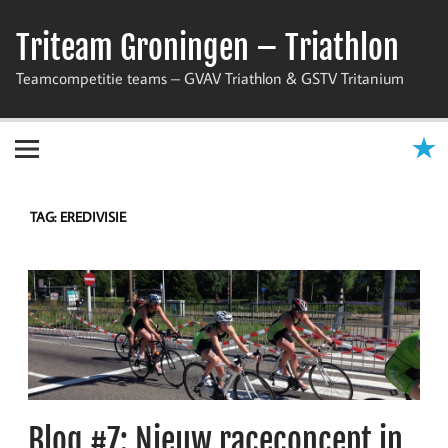
Skip
to
Triteam Groningen – Triathlon
content
Teamcompetitie teams – GVAV Triathlon & GSTV Tritanium
TAG:
EREDIVISIE
Blog #7: Nieuw raceconcept in