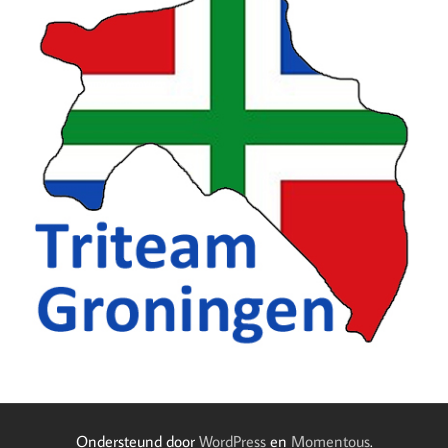
Ondersteund door
WordPress
en
Momentous
.