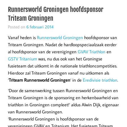
Runnersworld Groningen hoofdsponsor
Triteam Groningen
Posted on
6 februari 2014
Vanaf heden is
Runnersworld Groningen
hoofdsponsor van
Triteam Groningen. Nadat de hardloopspeciaalzaak eerder
al hoofdsponsor van de verenigingen
GVAV Triathlon
en
GSTV Tritanium
was, nu dus ook van het Groningse
fusieteam dat uitkomt in de nationale triathloncompetities.
Hierdoor zal Triteam Groningen vanaf nu uitkomen als
‘
Triteam Runnersworld Groningen
‘ in de
Eredivisie triathlon
.
‘Door de samenwerking tussen Runnersworld Groningen en
Triteam Groningen is de sponsoring en herkenbaarheid van
triathlon in Groningen compleet!’ aldus Alwin Dijk, eigenaar
van Runnersworld Groningen.
‘Runnersworld Groningen is hoofdsponsor van de
verenigingen GVAV en Tritanium. Het fusieteam Triteam