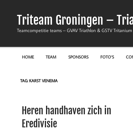
Skip
to
content
Triteam Groningen – Tri
Teamcompetitie teams – GVAV Triathlon & GSTV Tritanium
HOME
TEAM
SPONSORS
FOTO’S
CO
TAG:
KARST VENEMA
Heren handhaven zich in
Eredivisie