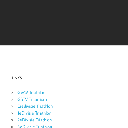
LINKS
GVAV Triathlon
GSTV Tritanium
Eredivisie Triathlon
1eDivisie Triathlon
2eDivisie Triathlon
3eDivisie Triathlon