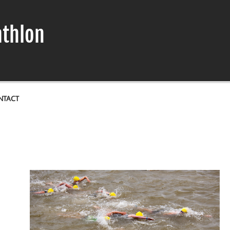
athlon
NTACT